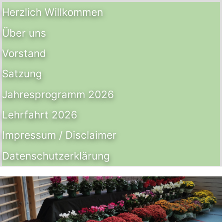
Herzlich Willkommen
Über uns
Vorstand
Satzung
Jahresprogramm 2026
Lehrfahrt 2026
Impressum / Disclaimer
Datenschutz­erklärung