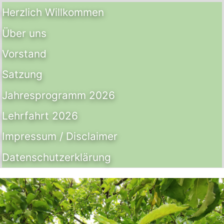
Herzlich Willkommen
Über uns
Vorstand
Satzung
Jahresprogramm 2026
Lehrfahrt 2026
Impressum / Disclaimer
Datenschutz­erklärung